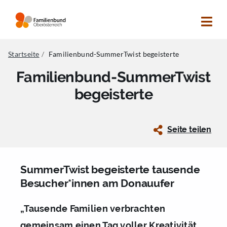
Zum
Inhalt
Tog
springen
Navi
Suche
Nach:
Startseite
Familienbund-SummerTwist begeisterte
Familienbund-SummerTwist
Betreuung
begeisterte
Bildung
Beratung
Seite teilen
Begegnung
Standorte
SummerTwist begeisterte tausende
Mitgliedswelt
Besucher*innen am Donauufer
OÖ Familienbund
„Tausende Familien verbrachten
Presse & Print
gemeinsam einen Tag voller Kreativität