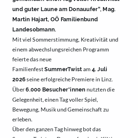
Sponsoring
und guter Laune am Donauufer“, Mag.
Jobs
Martin Hajart, OÖ Familienbund
Spenden
Landesobmann.
Gutscheine
Mit viel Sommerstimmung, Kreativität und
einem abwechslungsreichen Programm
feierte das neue
Familienfest
am
SummerTwist
4. Juli
seine erfolgreiche Premiere in Linz.
2026
Über
nutzten die
6.000 Besucher*innen
Gelegenheit, einen Tag voller Spiel,
Bewegung, Musik und Gemeinschaft zu
erleben.
Über den ganzen Tag hinweg bot das