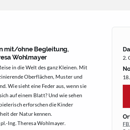
en mit/ohne Begleitung,
D
eresa Wohlmayer
2. 
ise in die Welt des ganz Kleinen. Mit
No
zinierende Oberflächen, Muster und
18
d. Wie sieht eine Feder aus, wenn sie
sich auf einem Blatt? Und wie sehen
ielerisch erforschen die Kinder
heit der Natur kennen.
Or
ipl.-Ing. Theresa Wohlmayer.
FB