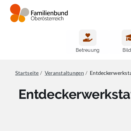
Zum
Inhalt
springen
Betreuung
Bil
Startseite
Veranstaltungen
Entdeckerwerksta
Entdeckerwerkstatt