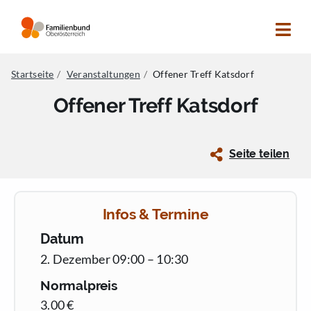
Zum
Inhalt
Tog
springen
Navi
Suche
Nach:
Startseite
Veranstaltungen
Offener Treff Katsdorf
Offener Treff Katsdorf
Betreuung
Bildung
Seite teilen
Beratung
Begegnung
Standorte
Infos & Termine
Mitgliedswelt
Datum
2. Dezember 09:00 – 10:30
OÖ Familienbund
Normalpreis
Presse & Print
3.00 €